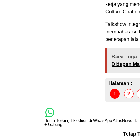
kerja yang me
Culture Challe
Talkshow integ
membahas isu ko
penerapan tata
Baca Juga :
Didepan Mat
Halaman :
1
2
Berita Terkini, Eksklusif di WhatsApp AtlasNews.ID
+ Gabung
Tetap 