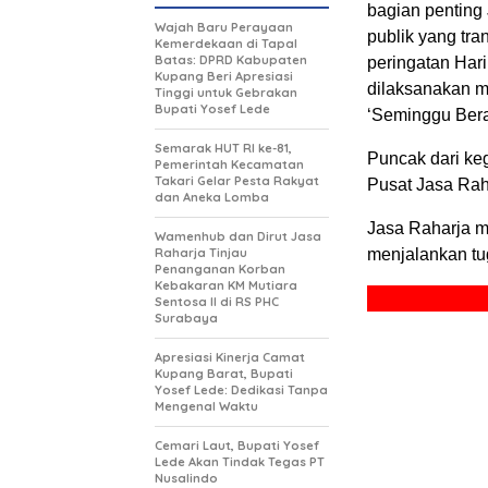
bagian penting
Wajah Baru Perayaan
publik yang tr
Kemerdekaan di Tapal
Batas: DPRD Kabupaten
peringatan Hari
Kupang Beri Apresiasi
dilaksanakan me
Tinggi untuk Gebrakan
Bupati Yosef Lede
‘Seminggu Berak
Semarak HUT RI ke-81,
Puncak dari keg
Pemerintah Kecamatan
Takari Gelar Pesta Rakyat
Pusat Jasa Rah
dan Aneka Lomba
Jasa Raharja m
Wamenhub dan Dirut Jasa
Raharja Tinjau
menjalankan tu
Penanganan Korban
Kebakaran KM Mutiara
Sentosa II di RS PHC
Surabaya
Apresiasi Kinerja Camat
Kupang Barat, Bupati
Yosef Lede: Dedikasi Tanpa
Mengenal Waktu
Cemari Laut, Bupati Yosef
Lede Akan Tindak Tegas PT
Nusalindo