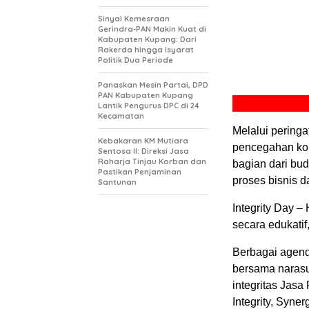
Sinyal Kemesraan
Gerindra-PAN Makin Kuat di
Kabupaten Kupang: Dari
Rakerda hingga Isyarat
Politik Dua Periode
Panaskan Mesin Partai, DPD
PAN Kabupaten Kupang
Lantik Pengurus DPC di 24
Kecamatan
Melalui perin
Kebakaran KM Mutiara
pencegahan kor
Sentosa II: Direksi Jasa
Raharja Tinjau Korban dan
bagian dari bud
Pastikan Penjaminan
proses bisnis 
Santunan
Integrity Day 
secara edukatif, 
Berbagai agenda
bersama narasu
integritas Jasa
Integrity, Syne