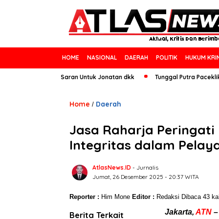
HOME
NASIONAL
DAERAH
POLITIK
HUKUM KRI
d 25 Tahun, Ini Saran Untuk Jonatan dkk
Tunggal Putra Paceklik Gelar
Home
Daerah
/
Jasa Raharja Peringat
Integritas dalam Pelay
AtlasNews.ID
- Jurnalis
Jumat, 26 Desember 2025 - 20:37 WITA
Reporter :
Him Mone
Editor :
Redaksi
Dibaca 43 kal
Jakarta,
ATN
–
Berita Terkait