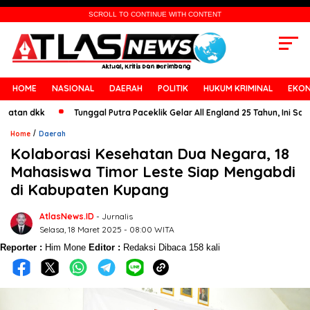
SCROLL TO CONTINUE WITH CONTENT
HOME
NASIONAL
DAERAH
POLITIK
HUKUM KRIMINAL
EKON
n dkk
Tunggal Putra Paceklik Gelar All England 25 Tahun, Ini Saran Un
/
Home
Daerah
Kolaborasi Kesehatan Dua Negara, 18
Mahasiswa Timor Leste Siap Mengabdi
di Kabupaten Kupang
AtlasNews.ID
- Jurnalis
Selasa, 18 Maret 2025 - 08:00 WITA
Reporter :
Him Mone
Editor :
Redaksi
Dibaca 158 kali