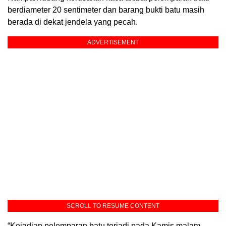
berdiameter 20 sentimeter dan barang bukti batu masih
berada di dekat jendela yang pecah.
ADVERTISEMENT
SCROLL TO RESUME CONTENT
“Kejadian pelemparan batu terjadi pada Kamis malam,