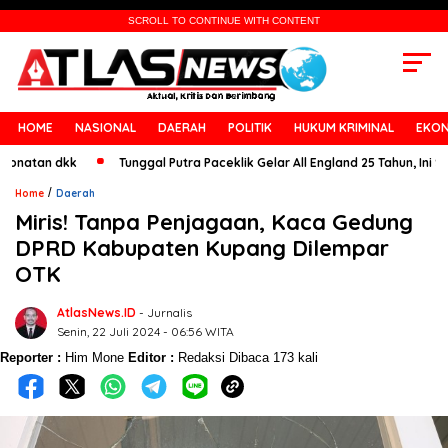
SCROLL TO CONTINUE WITH CONTENT
HOME
NASIONAL
DAERAH
POLITIK
HUKUM KRIMINAL
EKON
an dkk
Tunggal Putra Paceklik Gelar All England 25 Tahun, Ini Saran U
/
Home
Daerah
Miris! Tanpa Penjagaan, Kaca Gedung
DPRD Kabupaten Kupang Dilempar
OTK
AtlasNews.ID
- Jurnalis
Senin, 22 Juli 2024 - 06:56 WITA
Reporter :
Him Mone
Editor :
Redaksi
Dibaca 173 kali