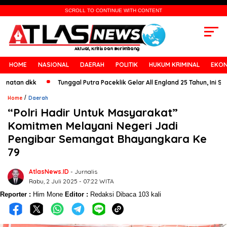
SCROLL TO CONTINUE WITH CONTENT
HOME
NASIONAL
DAERAH
POLITIK
HUKUM KRIMINAL
EKON
n dkk
Tunggal Putra Paceklik Gelar All England 25 Tahun, Ini Saran Un
/
Home
Daerah
“Polri Hadir Untuk Masyarakat”
Komitmen Melayani Negeri Jadi
Pengibar Semangat Bhayangkara Ke
79
AtlasNews.ID
- Jurnalis
Rabu, 2 Juli 2025 - 07:22 WITA
Reporter :
Him Mone
Editor :
Redaksi
Dibaca 103 kali