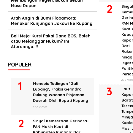
Membangun Negeri, Bukan Beban
Masa Depan
Sinya
Keme
Gerin
Arah Angin di Bumi Flobamora:
Menakar Kunjungan Jokowi ke Kupang
PAN M
Kuat 
Kabu
Beli Meja-Kursi Pakai Dana BOS, Boleh
Kupan
atau Melanggar Hukum? Ini
Dari
Aturannya.!!!
Rake
hingg
Isyar
POPULER
Politi
Perio
272 vie
Menepis Tudingan ‘Gali
Laut
Lubang’, Fraksi Gerindra
Kupa
Dukung Wacana Pinjaman
Bara
Daerah Oleh Bupati Kupang
Terc
372 views
Tump
Miny
Sinyal Kemesraan Gerindra-
Kuala
PAN Makin Kuat di
Mas. 
Kabupaten Kupang: Dari