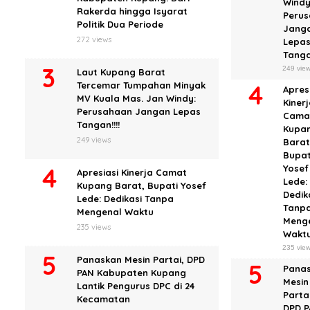
Windy
Rakerda hingga Isyarat
Peru
Politik Dua Periode
Jang
272 views
Lepa
Tangan
249 vie
Laut Kupang Barat
Tercemar Tumpahan Minyak
Apres
MV Kuala Mas. Jan Windy:
Kiner
Perusahaan Jangan Lepas
Cama
Tangan!!!!
Kupa
249 views
Barat
Bupat
Yosef
Apresiasi Kinerja Camat
Lede:
Kupang Barat, Bupati Yosef
Dedik
Lede: Dedikasi Tanpa
Tanp
Mengenal Waktu
Meng
235 views
Wakt
235 vie
Panaskan Mesin Partai, DPD
Pana
PAN Kabupaten Kupang
Mesin
Lantik Pengurus DPC di 24
Partai
Kecamatan
DPD 