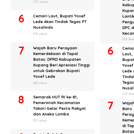
215 views
Kabu
Kupa
Cemari Laut, Bupati Yosef
Lanti
Lede Akan Tindak Tegas PT
Peng
Nusalindo
DPC d
Keca
170 views
215 vie
Wajah Baru Perayaan
Cema
Kemerdekaan di Tapal
Laut,
Batas: DPRD Kabupaten
Bupat
Kupang Beri Apresiasi Tinggi
Yosef
untuk Gebrakan Bupati
Lede 
Yosef Lede
Tinda
Tegas
160 views
Nusal
170 vie
Semarak HUT RI ke-81,
Pemerintah Kecamatan
Waja
Takari Gelar Pesta Rakyat
Baru
dan Aneka Lomba
Pera
Keme
137 views
di Ta
Batas