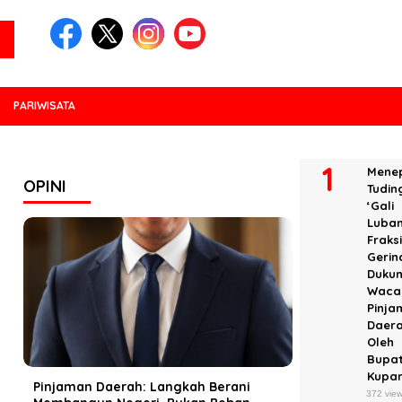
PARIWISATA
POPULER
Menep
OPINI
Tudin
‘Gali
Luban
Fraks
Gerin
Duku
Waca
Pinja
Daer
Oleh
Bupat
Kupa
Pinjaman Daerah: Langkah Berani
372 vie