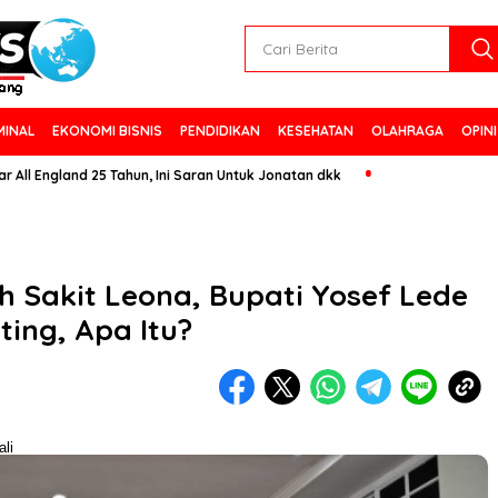
MINAL
EKONOMI BISNIS
PENDIDIKAN
KESEHATAN
OLAHRAGA
OPINI
land 25 Tahun, Ini Saran Untuk Jonatan dkk
 Sakit Leona, Bupati Yosef Lede
ing, Apa Itu?
li