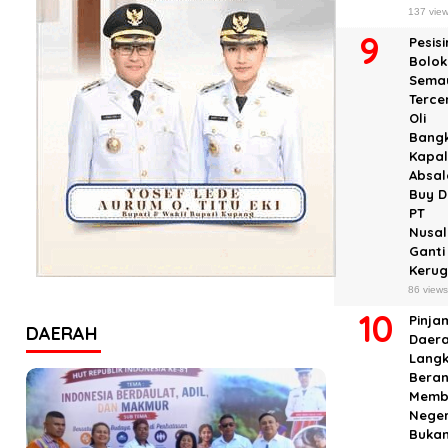
137 vie
Pesisi
Bolok
Sema
Terc
Oli
Bangk
Kapal
Absa
Buy D
PT
Nusal
Ganti
Keru
86 view
Pinja
DAERAH
Daera
Lang
Beran
Memb
Neger
Buka