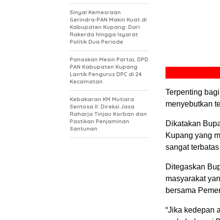
Sinyal Kemesraan
Gerindra-PAN Makin Kuat di
Kabupaten Kupang: Dari
Rakerda hingga Isyarat
Politik Dua Periode
Panaskan Mesin Partai, DPD
PAN Kabupaten Kupang
Lantik Pengurus DPC di 24
Kecamatan
Terpenting bagi
Kebakaran KM Mutiara
menyebutkan ter
Sentosa II: Direksi Jasa
Raharja Tinjau Korban dan
Pastikan Penjaminan
Dikatakan Bupa
Santunan
Kupang yang ma
sangat terbata
Ditegaskan Bupa
masyarakat yang
bersama Pemer
“Jika kedepan a