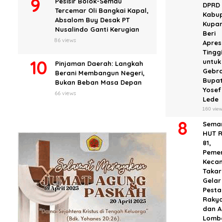
Pesisir Bolok-Semau
DPRD
Tercemar Oli Bangkai Kapal,
Kabu
Absalom Buy Desak PT
Kupa
Nusalindo Ganti Kerugian
Beri
86 views
Apres
Tingg
untuk
Pinjaman Daerah: Langkah
Gebr
Berani Membangun Negeri,
Bupat
Bukan Beban Masa Depan
Yosef
66 views
Lede
160 vie
Sema
HUT R
81,
Pemer
Keca
Takar
Gelar
Pesta
Raky
dan 
Lomb