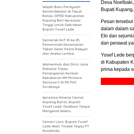
Desa Noelbaki,
Wajah Baru Perayaan
Bupati Kupang,
Kemerdekaan di Tapal
Batas: DPRD Kabupaten
Kupang Beri Apresiasi
Pesan tersebut
Tinggi untuk Gebrakan
dalam dalam sa
Bupati Yosef Lede
Eki dan sejumla
Semarak HUT RI ke-81,
dan perawat ya
Pemerintah Kecamatan
Takari Gelar Pesta Rakyat
dan Aneka Lomba
Yosef Lede ber
di Kabupaten K
Wamenhub dan Dirut Jasa
Raharja Tinjau
prima kepada s
Penanganan Korban
Kebakaran KM Mutiara
Sentosa II di RS PHC
Surabaya
Apresiasi Kinerja Camat
Kupang Barat, Bupati
Yosef Lede: Dedikasi Tanpa
Mengenal Waktu
Cemari Laut, Bupati Yosef
Lede Akan Tindak Tegas PT
Nusalindo