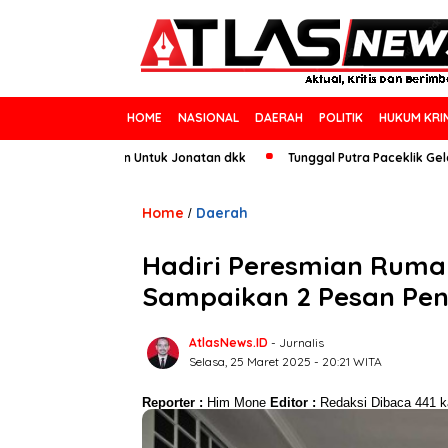
HOME
NASIONAL
DAERAH
POLITIK
HUKUM KRI
un, Ini Saran Untuk Jonatan dkk
Tunggal Putra Paceklik Gelar All Eng
Home
Daerah
/
Hadiri Peresmian Rumah
Sampaikan 2 Pesan Pent
AtlasNews.ID
- Jurnalis
Selasa, 25 Maret 2025 - 20:21 WITA
Reporter :
Him Mone
Editor :
Redaksi
Dibaca 441 ka