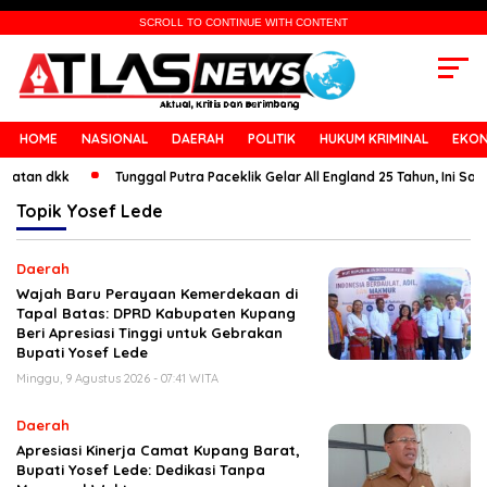
SCROLL TO CONTINUE WITH CONTENT
HOME
NASIONAL
DAERAH
POLITIK
HUKUM KRIMINAL
EKON
 dkk
Tunggal Putra Paceklik Gelar All England 25 Tahun, Ini Saran Unt
Topik
Yosef Lede
Daerah
Wajah Baru Perayaan Kemerdekaan di
Tapal Batas: DPRD Kabupaten Kupang
Beri Apresiasi Tinggi untuk Gebrakan
Bupati Yosef Lede
Minggu, 9 Agustus 2026 - 07:41 WITA
Daerah
Apresiasi Kinerja Camat Kupang Barat,
Bupati Yosef Lede: Dedikasi Tanpa