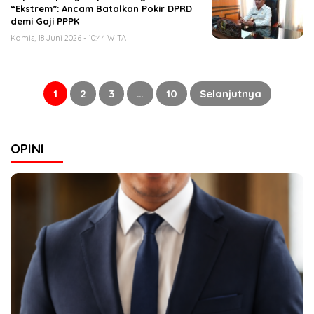
“Ekstrem”: Ancam Batalkan Pokir DPRD
demi Gaji PPPK
Kamis, 18 Juni 2026 - 10:44 WITA
Paginasi
pos
1
2
3
…
10
Selanjutnya
OPINI