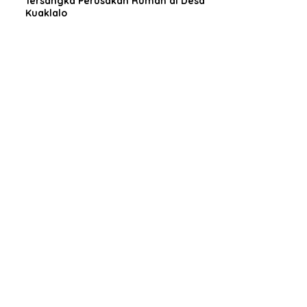
Tersangka Perusakan Rumah di Desa
Kuaklalo