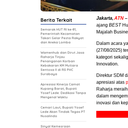
J
akarta
,
ATN
–
Berita Terkait
ajang
BEST
Hu
Semarak HUT RI ke-81,
Majalah Busine
Pemerintah Kecamatan
Takari Gelar Pesta Rakyat
dan Aneka Lomba
Dalam acara ya
(27/08/2025) t
Wamenhub dan Dirut Jasa
kategori sekali
Raharja Tinjau
Penanganan Korban
Innovation.
Kebakaran KM Mutiara
Sentosa II di RS PHC
Surabaya
Direktur SDM 
apresiasi atas
Apresiasi Kinerja Camat
Kupang Barat, Bupati
Raharja meraih
Yosef Lede: Dedikasi Tanpa
dalam mengemb
Mengenal Waktu
inovasi dan ke
Cemari Laut, Bupati Yosef
Lede Akan Tindak Tegas PT
Nusalindo
Sinyal Kemesraan