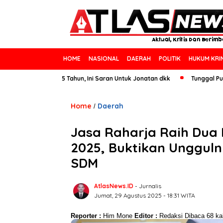
HOME
NASIONAL
DAERAH
POLITIK
HUKUM KRI
ll England 25 Tahun, Ini Saran Untuk Jonatan dkk
Tunggal Putra Pacekl
Home
Daerah
/
Jasa Raharja Raih Dua
2025, Buktikan Unggul
SDM
AtlasNews.ID
- Jurnalis
Jumat, 29 Agustus 2025 - 18:31 WITA
Reporter :
Him Mone
Editor :
Redaksi
Dibaca 68 kal