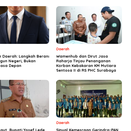
Daerah
n Daerah: Langkah Berani
Wamenhub dan Dirut Jasa
un Negeri, Bukan
Raharja Tinjau Penanganan
asa Depan
Korban Kebakaran KM Mutiara
Sentosa II di RS PHC Surabaya
Daerah
aut, Bupati Yosef Lede
Sinyal Kemesraan Gerindra-PAN