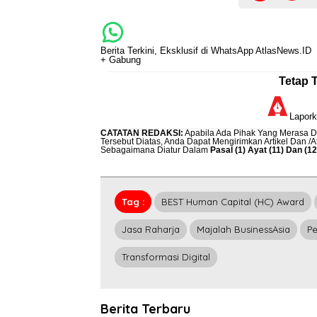
Berita Terkini, Eksklusif di WhatsApp AtlasNews.ID
+ Gabung
Tetap 
Lapor
CATATAN REDAKSI
:
Apabila Ada Pihak Yang Merasa Di
Tersebut Diatas, Anda Dapat Mengirimkan Artikel Dan /
Sebagaimana Diatur Dalam
Pasal (1) Ayat (11) Dan (
Tag :
BEST Human Capital (HC) Award
Jasa Raharja
Majalah BusinessAsia
P
Transformasi Digital
Berita Terbaru