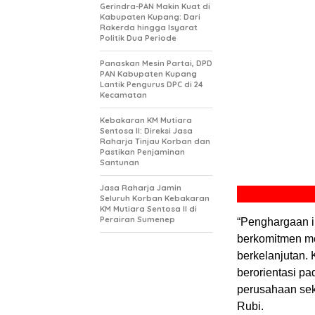
Gerindra-PAN Makin Kuat di
Kabupaten Kupang: Dari
Rakerda hingga Isyarat
Politik Dua Periode
Panaskan Mesin Partai, DPD
PAN Kabupaten Kupang
Lantik Pengurus DPC di 24
Kecamatan
Kebakaran KM Mutiara
Sentosa II: Direksi Jasa
Raharja Tinjau Korban dan
Pastikan Penjaminan
Santunan
Jasa Raharja Jamin
Seluruh Korban Kebakaran
KM Mutiara Sentosa II di
Perairan Sumenep
“Penghargaan i
berkomitmen me
berkelanjutan.
berorientasi p
perusahaan sek
Rubi.