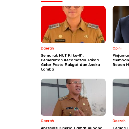
Daerah
Opini
Semarak HUT RI ke-81,
Pinjama
Pemerintah Kecamatan Takari
Membang
Gelar Pesta Rakyat dan Aneka
Beban M
Lomba
Daerah
Daerah
Apresiasi Kinerja Camat Kupang
Cemari L