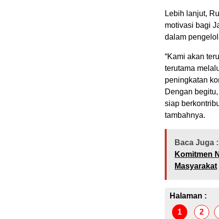
Lebih lanjut, 
motivasi bagi J
dalam pengelol
“Kami akan te
terutama melal
peningkatan ko
Dengan begitu,
siap berkontri
tambahnya.
Baca Juga :
Komitmen Ni
Masyarakat
Halaman :
1
2