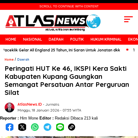
SCROLL TO CONTINUE WITH CONTENT
HOME
NASIONAL
DAERAH
POLITIK
HUKUM KRIMINAL
EKON
ik Gelar All England 25 Tahun, Ini Saran Untuk Jonatan dkk
Tunggal Pu
/
Home
Daerah
Peringati HUT Ke 46, IKSPI Kera Sakti
Kabupaten Kupang Gaungkan
Semangat Persatuan Antar Perguruan
Silat
AtlasNews.ID
- Jurnalis
Minggu, 18 Januari 2026 - 07:55 WITA
Reporter :
Him Mone
Editor :
Redaksi
Dibaca 213 kali