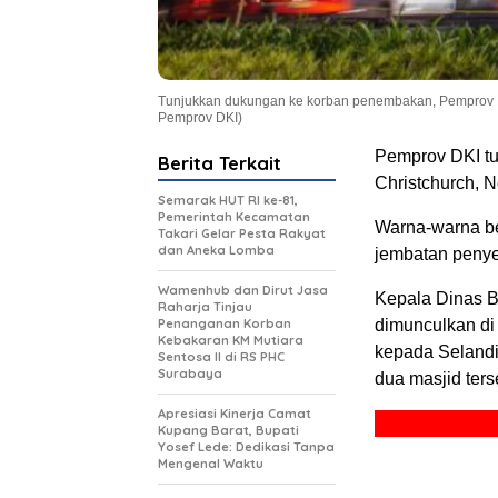
Tunjukkan dukungan ke korban penembakan, Pemprov D
Pemprov DKI)
Pemprov DKI tu
Berita Terkait
Christchurch, 
Semarak HUT RI ke-81,
Pemerintah Kecamatan
Warna-warna be
Takari Gelar Pesta Rakyat
dan Aneka Lomba
jembatan penye
Wamenhub dan Dirut Jasa
Kepala Dinas B
Raharja Tinjau
Penanganan Korban
dimunculkan di
Kebakaran KM Mutiara
kepada Selandi
Sentosa II di RS PHC
Surabaya
dua masjid ters
Apresiasi Kinerja Camat
Kupang Barat, Bupati
Yosef Lede: Dedikasi Tanpa
Mengenal Waktu