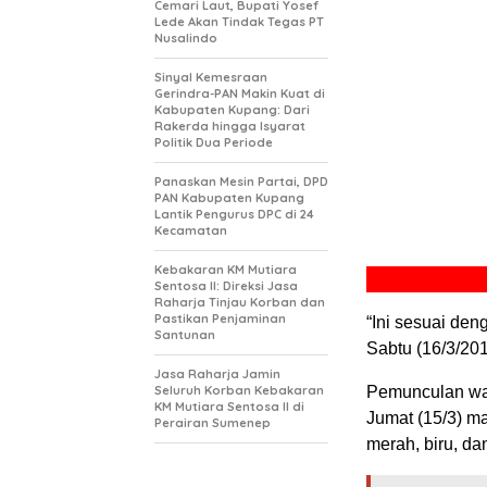
Cemari Laut, Bupati Yosef
Lede Akan Tindak Tegas PT
Nusalindo
Sinyal Kemesraan
Gerindra-PAN Makin Kuat di
Kabupaten Kupang: Dari
Rakerda hingga Isyarat
Politik Dua Periode
Panaskan Mesin Partai, DPD
PAN Kabupaten Kupang
Lantik Pengurus DPC di 24
Kecamatan
Kebakaran KM Mutiara
Sentosa II: Direksi Jasa
Raharja Tinjau Korban dan
Pastikan Penjaminan
“Ini sesuai den
Santunan
Sabtu (16/3/201
Jasa Raharja Jamin
Seluruh Korban Kebakaran
Pemunculan war
KM Mutiara Sentosa II di
Jumat (15/3) m
Perairan Sumenep
merah, biru, dan