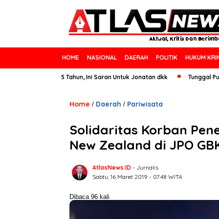
HOME
NASIONAL
DAERAH
POLITIK
HUKUM KRI
All England 25 Tahun, Ini Saran Untuk Jonatan dkk
Tunggal Putra Pacek
Home
Daerah
Pariwisata
/
/
Solidaritas Korban Pe
New Zealand di JPO GB
AtlasNews.ID
- Jurnalis
Sabtu, 16 Maret 2019 - 07:48 WITA
Dibaca 96 kali