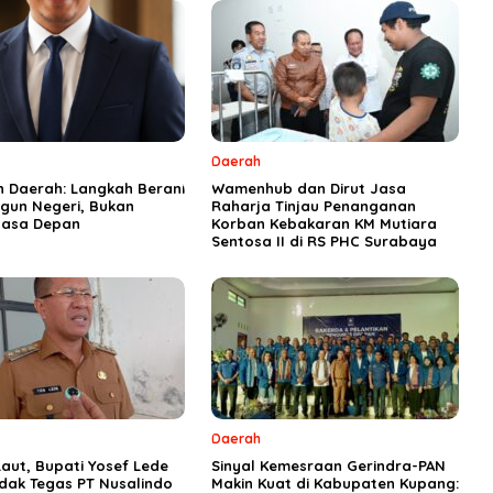
Daerah
n Daerah: Langkah Berani
Wamenhub dan Dirut Jasa
un Negeri, Bukan
Raharja Tinjau Penanganan
asa Depan
Korban Kebakaran KM Mutiara
Sentosa II di RS PHC Surabaya
Daerah
aut, Bupati Yosef Lede
Sinyal Kemesraan Gerindra-PAN
ndak Tegas PT Nusalindo
Makin Kuat di Kabupaten Kupang: