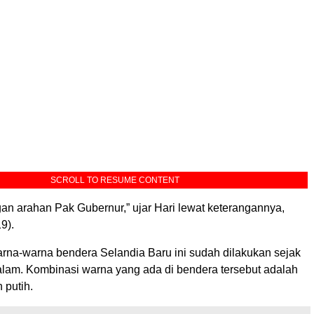
SCROLL TO RESUME CONTENT
gan arahan Pak Gubernur,” ujar Hari lewat keterangannya,
9).
na-warna bendera Selandia Baru ini sudah dilakukan sejak
alam. Kombinasi warna yang ada di bendera tersebut adalah
 putih.