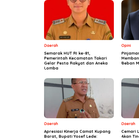
Daerah
Opini
Semarak HUT RI ke-81,
Pinjama
Pemerintah Kecamatan Takari
Membang
Gelar Pesta Rakyat dan Aneka
Beban M
Lomba
Daerah
Daerah
Apresiasi Kinerja Camat Kupang
Cemari L
Barat, Bupati Yosef Lede:
Akan Ti