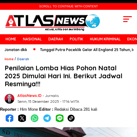
SCROLL TO CONTINUE WITH CONTENT
HOME
NASIONAL
DAERAH
POLITIK
HUKUM KRIMINAL
EKON
tan dkk
Tunggal Putra Paceklik Gelar All England 25 Tahun, Ini Saran
/
Home
Daerah
Penilaian Lomba Hias Pohon Natal
2025 Dimulai Hari Ini. Berikut Jadwal
Resminya!!!
AtlasNews.ID
- Jurnalis
Senin, 15 Desember 2025 - 17:16 WITA
Reporter :
Him Mone
Editor :
Redaksi
Dibaca 281 kali