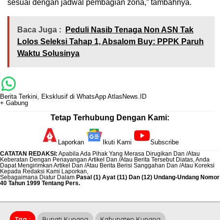
sesuai dengan jadwal pembagian zona,” tambahnya.
Baca Juga :
Peduli Nasib Tenaga Non ASN Tak
Lolos Seleksi Tahap 1, Absalom Buy: PPPK Paruh
Waktu Solusinya
Berita Terkini, Eksklusif di WhatsApp AtlasNews.ID
+ Gabung
Tetap Terhubung Dengan Kami:
Laporkan
Ikuti Kami
Subscribe
CATATAN REDAKSI
:
Apabila Ada Pihak Yang Merasa Dirugikan Dan /Atau
Keberatan Dengan Penayangan Artikel Dan /Atau Berita Tersebut Diatas, Anda
Dapat Mengirimkan Artikel Dan /Atau Berita Berisi Sanggahan Dan /Atau Koreksi
Kepada Redaksi Kami
Laporkan
,
Sebagaimana Diatur Dalam
Pasal (1) Ayat (11) Dan (12) Undang-Undang Nomor
40 Tahun 1999 Tentang Pers.
Tag :
Bupati Kupang
Kabupaten Kupang