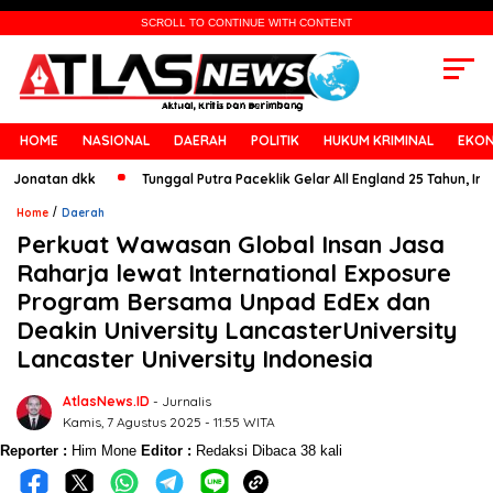
SCROLL TO CONTINUE WITH CONTENT
HOME
NASIONAL
DAERAH
POLITIK
HUKUM KRIMINAL
EKON
natan dkk
Tunggal Putra Paceklik Gelar All England 25 Tahun, Ini Sara
/
Home
Daerah
Perkuat Wawasan Global Insan Jasa
Raharja lewat International Exposure
Program Bersama Unpad EdEx dan
Deakin University LancasterUniversity
Lancaster University Indonesia
AtlasNews.ID
- Jurnalis
Kamis, 7 Agustus 2025 - 11:55 WITA
Reporter :
Him Mone
Editor :
Redaksi
Dibaca 38 kali