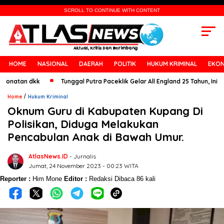
SCROLL TO CONTINUE WITH CONTENT
HOME
NASIONAL
DAERAH
POLITIK
HUKUM KRIMINAL
EKON
an dkk
Tunggal Putra Paceklik Gelar All England 25 Tahun, Ini Saran U
/
Home
Hukum Kriminal
Oknum Guru di Kabupaten Kupang Di
Polisikan, Diduga Melakukan
Pencabulan Anak di Bawah Umur.
AtlasNews.ID
- Jurnalis
Jumat, 24 November 2023 - 00:23 WITA
Reporter :
Him Mone
Editor :
Redaksi
Dibaca 86 kali