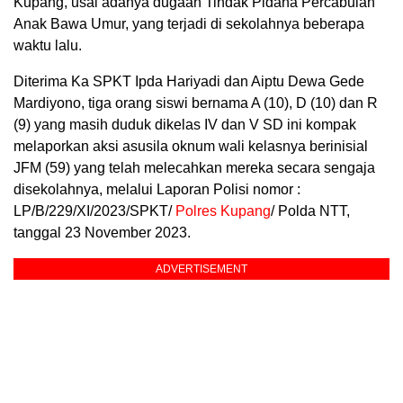
Kupang, usai adanya dugaan Tindak Pidana Percabulan
Anak Bawa Umur, yang terjadi di sekolahnya beberapa
waktu lalu.
Diterima Ka SPKT Ipda Hariyadi dan Aiptu Dewa Gede
Mardiyono, tiga orang siswi bernama A (10), D (10) dan R
(9) yang masih duduk dikelas IV dan V SD ini kompak
melaporkan aksi asusila oknum wali kelasnya berinisial
JFM (59) yang telah melecahkan mereka secara sengaja
disekolahnya, melalui Laporan Polisi nomor :
LP/B/229/XI/2023/SPKT/
Polres Kupang
/ Polda NTT,
tanggal 23 November 2023.
ADVERTISEMENT