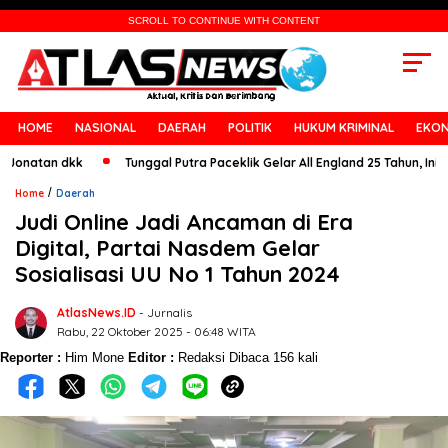
SCROLL TO CONTINUE WITH CONTENT
HOME
NASIONAL
DAERAH
POLITIK
HUKUM KRIMINAL
EKON
tan dkk
Tunggal Putra Paceklik Gelar All England 25 Tahun, Ini Saran 
/
Home
Daerah
Judi Online Jadi Ancaman di Era
Digital, Partai Nasdem Gelar
Sosialisasi UU No 1 Tahun 2024
AtlasNews.ID
- Jurnalis
Rabu, 22 Oktober 2025 - 06:48 WITA
Reporter :
Him Mone
Editor :
Redaksi
Dibaca 156 kali