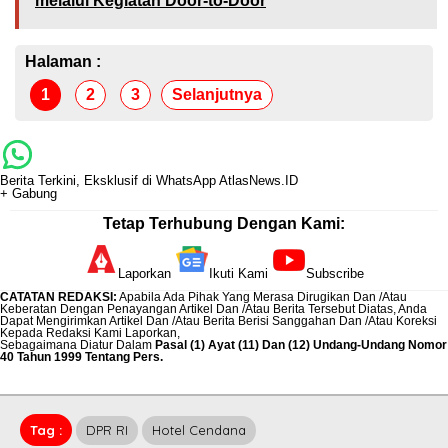
melalui Kegiatan Door-to-Door
Halaman :
1
2
3
Selanjutnya
Berita Terkini, Eksklusif di WhatsApp AtlasNews.ID
+ Gabung
Tetap Terhubung Dengan Kami:
Laporkan
Ikuti Kami
Subscribe
CATATAN REDAKSI
:
Apabila Ada Pihak Yang Merasa Dirugikan Dan /Atau
Keberatan Dengan Penayangan Artikel Dan /Atau Berita Tersebut Diatas, Anda
Dapat Mengirimkan Artikel Dan /Atau Berita Berisi Sanggahan Dan /Atau Koreksi
Kepada Redaksi Kami
Laporkan
,
Sebagaimana Diatur Dalam
Pasal (1) Ayat (11) Dan (12) Undang-Undang Nomor
40 Tahun 1999 Tentang Pers.
Tag :
DPR RI
Hotel Cendana