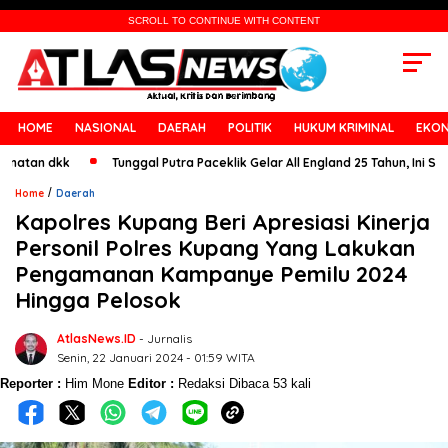
SCROLL TO CONTINUE WITH CONTENT
HOME
NASIONAL
DAERAH
POLITIK
HUKUM KRIMINAL
EKON
n dkk
Tunggal Putra Paceklik Gelar All England 25 Tahun, Ini Saran Un
/
Home
Daerah
Kapolres Kupang Beri Apresiasi Kinerja
Personil Polres Kupang Yang Lakukan
Pengamanan Kampanye Pemilu 2024
Hingga Pelosok
AtlasNews.ID
- Jurnalis
Senin, 22 Januari 2024 - 01:59 WITA
Reporter :
Him Mone
Editor :
Redaksi
Dibaca 53 kali