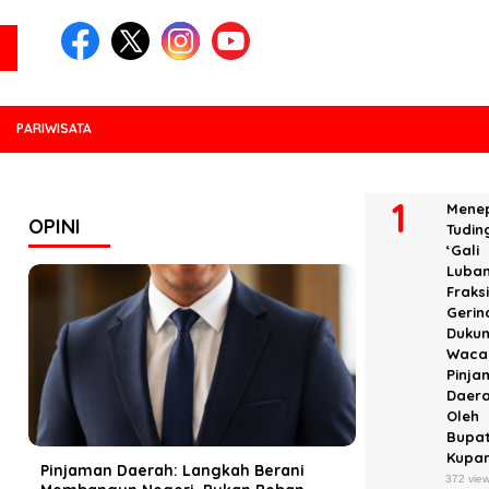
PARIWISATA
POPULER
Menep
OPINI
Tudin
‘Gali
Luban
Fraks
Gerin
Duku
Waca
Pinja
Daer
Oleh
Bupat
Kupa
Pinjaman Daerah: Langkah Berani
372 vie