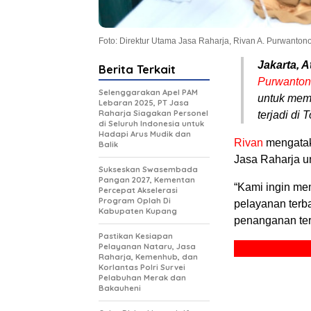
Foto: Direktur Utama Jasa Raharja, Rivan A. Purwanton
Jakarta, A
Berita Terkait
Purwanto
Selenggarakan Apel PAM
untuk mem
Lebaran 2025, PT Jasa
Raharja Siagakan Personel
terjadi di
di Seluruh Indonesia untuk
Hadapi Arus Mudik dan
Rivan
mengatak
Balik
Jasa Raharja u
Sukseskan Swasembada
Pangan 2027, Kementan
“Kami ingin me
Percepat Akselerasi
Program Oplah Di
pelayanan terba
Kabupaten Kupang
penanganan terb
Pastikan Kesiapan
Pelayanan Nataru, Jasa
Raharja, Kemenhub, dan
Korlantas Polri Survei
Pelabuhan Merak dan
Bakauheni