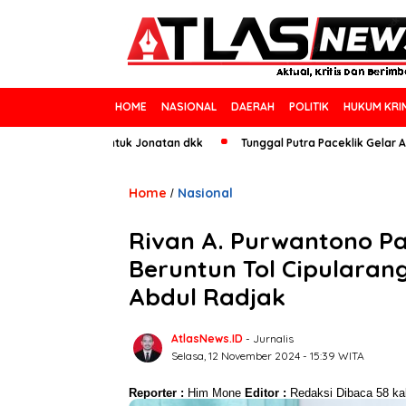
HOME
NASIONAL
DAERAH
POLITIK
HUKUM KRI
Ini Saran Untuk Jonatan dkk
Tunggal Putra Paceklik Gelar All England 
Home
Nasional
/
Rivan A. Purwantono P
Beruntun Tol Cipularan
Abdul Radjak
AtlasNews.ID
- Jurnalis
Selasa, 12 November 2024 - 15:39 WITA
Reporter :
Him Mone
Editor :
Redaksi
Dibaca 58 kal