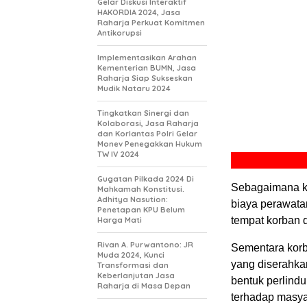
Gelar Diskusi Interaktif
HAKORDIA 2024, Jasa
Raharja Perkuat Komitmen
Antikorupsi
Implementasikan Arahan
Kementerian BUMN, Jasa
Raharja Siap Sukseskan
Mudik Nataru 2024
Tingkatkan Sinergi dan
Kolaborasi, Jasa Raharja
dan Korlantas Polri Gelar
Monev Penegakkan Hukum
TW IV 2024
Gugatan Pilkada 2024 Di
Sebagaimana ke
Mahkamah Konstitusi.
Adhitya Nasution:
biaya perawata
Penetapan KPU Belum
tempat korban d
Harga Mati
Rivan A. Purwantono: JR
Sementara korb
Muda 2024, Kunci
yang diserahka
Transformasi dan
Keberlanjutan Jasa
bentuk perlind
Raharja di Masa Depan
terhadap masya