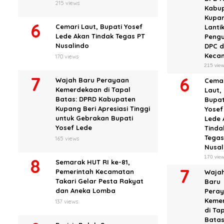
215 views
Kabu
Kupa
Cemari Laut, Bupati Yosef
Lanti
Lede Akan Tindak Tegas PT
Peng
Nusalindo
DPC d
Keca
170 views
215 vie
Wajah Baru Perayaan
Cema
Kemerdekaan di Tapal
Laut,
Batas: DPRD Kabupaten
Bupat
Kupang Beri Apresiasi Tinggi
Yosef
untuk Gebrakan Bupati
Lede 
Yosef Lede
Tinda
Tegas
165 views
Nusal
170 vie
Semarak HUT RI ke-81,
Pemerintah Kecamatan
Waja
Takari Gelar Pesta Rakyat
Baru
dan Aneka Lomba
Pera
Keme
137 views
di Ta
Batas