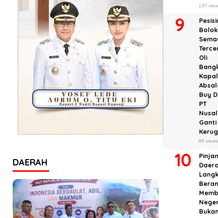
137 vie
Pesisi
Bolok
Sema
Terc
Oli
Bangk
Kapal
Absa
Buy D
PT
Nusal
Ganti
Keru
86 view
Pinja
DAERAH
Daera
Lang
Beran
Memb
Neger
Buka