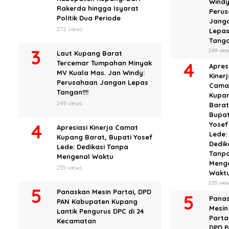
Windy
Rakerda hingga Isyarat
Peru
Politik Dua Periode
Jang
272 views
Lepa
Tangan
249 vie
Laut Kupang Barat
Tercemar Tumpahan Minyak
Apres
MV Kuala Mas. Jan Windy:
Kiner
Perusahaan Jangan Lepas
Cama
Tangan!!!!
Kupa
249 views
Barat
Bupat
Yosef
Apresiasi Kinerja Camat
Lede:
Kupang Barat, Bupati Yosef
Dedik
Lede: Dedikasi Tanpa
Tanp
Mengenal Waktu
Meng
235 views
Wakt
235 vie
Panaskan Mesin Partai, DPD
Pana
PAN Kabupaten Kupang
Mesin
Lantik Pengurus DPC di 24
Partai
Kecamatan
DPD 