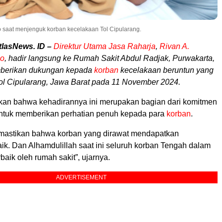
o saat menjenguk korban kecelakaan Tol Cipularang.
tlasNews. ID –
Direktur Utama Jasa Raharja
,
Rivan A.
no
, hadir langsung ke Rumah Sakit Abdul Radjak, Purwakarta,
berikan dukungan kepada
korban
kecelakaan beruntun yang
 Tol Cipularang, Jawa Barat pada 11 November 2024.
an bahwa kehadirannya ini merupakan bagian dari komitmen
ntuk memberikan perhatian penuh kepada para
korban
.
mastikan bahwa korban yang dirawat mendapatkan
ik. Dan Alhamdulillah saat ini seluruh korban Tengah dalam
aik oleh rumah sakit”, ujarnya.
ADVERTISEMENT