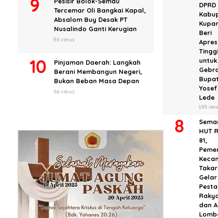
Pesisir Bolok-Semau
DPRD
Tercemar Oli Bangkai Kapal,
Kabu
Absalom Buy Desak PT
Kupa
Nusalindo Ganti Kerugian
Beri
86 views
Apres
Tingg
untuk
Pinjaman Daerah: Langkah
Gebr
Berani Membangun Negeri,
Bupat
Bukan Beban Masa Depan
Yosef
66 views
Lede
165 vie
Sema
HUT R
81,
Pemer
Keca
Takar
Gelar
Pesta
Raky
dan 
Lomb