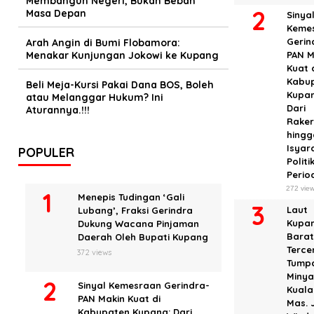
Membangun Negeri, Bukan Beban
Masa Depan
Sinya
Keme
Gerin
Arah Angin di Bumi Flobamora:
Menakar Kunjungan Jokowi ke Kupang
PAN M
Kuat 
Kabu
Beli Meja-Kursi Pakai Dana BOS, Boleh
Kupan
atau Melanggar Hukum? Ini
Dari
Aturannya.!!!
Rake
hingg
Isyar
POPULER
Politi
Perio
272 vie
Menepis Tudingan ‘Gali
Laut
Lubang’, Fraksi Gerindra
Kupa
Dukung Wacana Pinjaman
Bara
Daerah Oleh Bupati Kupang
Terc
372 views
Tump
Miny
Sinyal Kemesraan Gerindra-
Kuala
PAN Makin Kuat di
Mas. 
Kabupaten Kupang: Dari