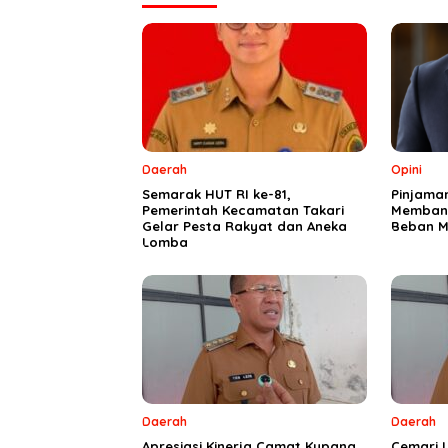
Daerah
Opini
Semarak HUT RI ke-81,
Pinjama
Pemerintah Kecamatan Takari
Membang
Gelar Pesta Rakyat dan Aneka
Beban M
Lomba
Daerah
Daerah
Apresiasi Kinerja Camat Kupang
Cemari L