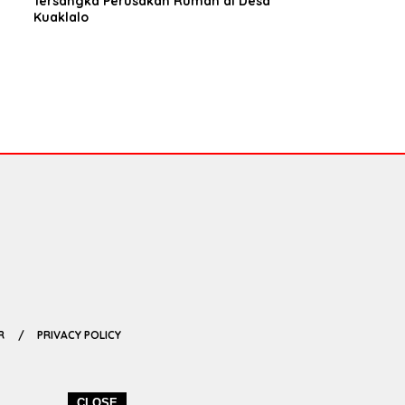
Tersangka Perusakan Rumah di Desa
Kuaklalo
R
PRIVACY POLICY
CLOSE