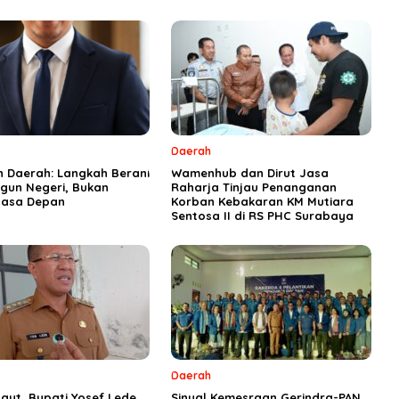
Daerah
n Daerah: Langkah Berani
Wamenhub dan Dirut Jasa
un Negeri, Bukan
Raharja Tinjau Penanganan
asa Depan
Korban Kebakaran KM Mutiara
Sentosa II di RS PHC Surabaya
Daerah
aut, Bupati Yosef Lede
Sinyal Kemesraan Gerindra-PAN