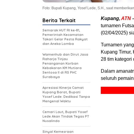
Foto: Bupati Kupang, Yosef Lede, S.H., saat memberik
Kupang,
ATN
Berita Terkait
turnamen Futsa
Semarak HUT RI ke-81,
(02/04/2025) si
Pemerintah Kecamatan
Takari Gelar Pesta Rakyat
dan Aneka Lomba
Turnamen yang 
Kupang Timur, K
Wamenhub dan Dirut Jasa
28 tim kategori
Raharja Tinjau
Penanganan Korban
Kebakaran KM Mutiara
Dalam amanatny
Sentosa II di RS PHC
Surabaya
seluruh pemain 
Apresiasi Kinerja Camat
Kupang Barat, Bupati
Yosef Lede: Dedikasi Tanpa
Mengenal Waktu
Cemari Laut, Bupati Yosef
Lede Akan Tindak Tegas PT
Nusalindo
Sinyal Kemesraan