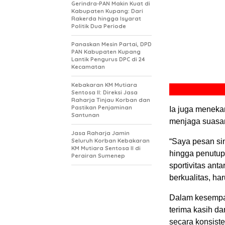
Gerindra-PAN Makin Kuat di
Kabupaten Kupang: Dari
Rakerda hingga Isyarat
Politik Dua Periode
Panaskan Mesin Partai, DPD
PAN Kabupaten Kupang
Lantik Pengurus DPC di 24
Kecamatan
Kebakaran KM Mutiara
Sentosa II: Direksi Jasa
Raharja Tinjau Korban dan
Pastikan Penjaminan
Ia juga meneka
Santunan
menjaga suasan
Jasa Raharja Jamin
Seluruh Korban Kebakaran
“Saya pesan sin
KM Mutiara Sentosa II di
hingga penutup
Perairan Sumenep
sportivitas ant
berkualitas, ha
Dalam kesempat
terima kasih d
secara konsist