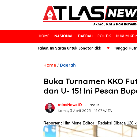
HOME
NASIONAL
DAERAH
POLITIK
HUKUM KRI
ll England 25 Tahun, Ini Saran Untuk Jonatan dkk
Tunggal Putra Pacekl
Home
Daerah
/
Buka Turnamen KKO Futs
dan U- 15! Ini Pesan Bu
AtlasNews.ID
- Jurnalis
Kamis, 3 April 2025 - 15:07 WITA
Reporter :
Him Mone
Editor :
Redaksi
Dibaca 120 ka