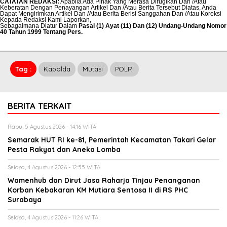
CATATAN REDAKSI
:
Apabila Ada Pihak Yang Merasa Dirugikan Dan /Atau
Keberatan Dengan Penayangan Artikel Dan /Atau Berita Tersebut Diatas, Anda
Dapat Mengirimkan Artikel Dan /Atau Berita Berisi Sanggahan Dan /Atau Koreksi
Kepada Redaksi Kami
Laporkan
,
Sebagaimana Diatur Dalam
Pasal (1) Ayat (11) Dan (12) Undang-Undang Nomor
40 Tahun 1999 Tentang Pers.
Tag :
Kapolda
Mutasi
POLRI
BERITA TERKAIT
Rabu, 5 Agustus 2026 - 14:16 WITA
Semarak HUT RI ke-81, Pemerintah Kecamatan Takari Gelar
Pesta Rakyat dan Aneka Lomba
Selasa, 4 Agustus 2026 - 12:55 WITA
Wamenhub dan Dirut Jasa Raharja Tinjau Penanganan
Korban Kebakaran KM Mutiara Sentosa II di RS PHC
Surabaya
Selasa, 4 Agustus 2026 - 11:26 WITA