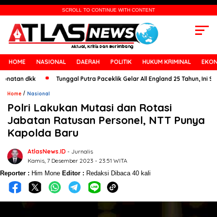
SCROLL TO CONTINUE WITH CONTENT
HOME
NASIONAL
DAERAH
POLITIK
HUKUM KRIMINAL
EKON
 dkk
Tunggal Putra Paceklik Gelar All England 25 Tahun, Ini Saran Unt
/
Home
Nasional
Polri Lakukan Mutasi dan Rotasi
Jabatan Ratusan Personel, NTT Punya
Kapolda Baru
AtlasNews.ID
- Jurnalis
Kamis, 7 Desember 2023 - 23:51 WITA
Reporter :
Him Mone
Editor :
Redaksi
Dibaca 40 kali