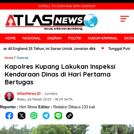
SCROLL TO CONTINUE WITH CONTENT
HOME
NASIONAL
DAERAH
POLITIK
HUKUM KRIMINAL
EKON
 England 25 Tahun, Ini Saran Untuk Jonatan dkk
Tunggal Putra Paceklik
/
Home
Daerah
Kapolres Kupang Lakukan Inspeksi
Kendaraan Dinas di Hari Pertama
Bertugas
AtlasNews.ID
- Jurnalis
Rabu, 26 Maret 2025 - 18:29 WITA
Reporter :
Him Mone
Editor :
Redaksi
Dibaca 133 kali