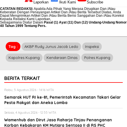
Laporkan
Ikuti Kami
Subscribe
CATATAN REDAKSI
:
Apabila Ada Pihak Yang Merasa Dirugikan Dan /Atau
Keberatan Dengan Penayangan Artikel Dan /Atau Berita Tersebut Diatas, Anda
Dapat Mengirimkan Artikel Dan /Atau Berita Berisi Sanggahan Dan /Atau Koreksi
Kepada Redaksi Kami
Laporkan
,
Sebagaimana Diatur Dalam
Pasal (1) Ayat (11) Dan (12) Undang-Undang Nomor
40 Tahun 1999 Tentang Pers.
Tag :
AKBP Rudy Junus Jacob Ledo
Inspeksi
Kapolres Kupang
Kendaraan Dinas
Polres Kupang
BERITA TERKAIT
Rabu, 5 Agustus 2026 - 14:16 WITA
Semarak HUT RI ke-81, Pemerintah Kecamatan Takari Gelar
Pesta Rakyat dan Aneka Lomba
Selasa, 4 Agustus 2026 - 12:55 WITA
Wamenhub dan Dirut Jasa Raharja Tinjau Penanganan
Korban Kebakaran KM Mutiara Sentosa II di RS PHC