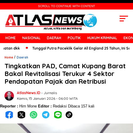
SCROLL TO CONTINUE WITH CONTENT
HOME
NASIONAL
DAERAH
POLITIK
HUKUM KRIMINAL
EKON
 dkk
Tunggal Putra Paceklik Gelar All England 25 Tahun, Ini Saran Unt
/
Home
Daerah
Tingkatkan PAD, Camat Kupang Barat
Bakal Revitalisasi Terukur 4 Sektor
Pendapatan Pajak dan Retribusi
AtlasNews.ID
- Jurnalis
Kamis, 15 Januari 2026 - 06:00 WITA
Reporter :
Him Mone
Editor :
Redaksi
Dibaca 157 kali