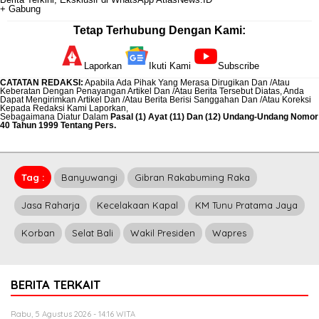
+ Gabung
Tetap Terhubung Dengan Kami:
Laporkan
Ikuti Kami
Subscribe
CATATAN REDAKSI
:
Apabila Ada Pihak Yang Merasa Dirugikan Dan /Atau
Keberatan Dengan Penayangan Artikel Dan /Atau Berita Tersebut Diatas, Anda
Dapat Mengirimkan Artikel Dan /Atau Berita Berisi Sanggahan Dan /Atau Koreksi
Kepada Redaksi Kami
Laporkan
,
Sebagaimana Diatur Dalam
Pasal (1) Ayat (11) Dan (12) Undang-Undang Nomor
40 Tahun 1999 Tentang Pers.
Tag :
Banyuwangi
Gibran Rakabuming Raka
Jasa Raharja
Kecelakaan Kapal
KM Tunu Pratama Jaya
Korban
Selat Bali
Wakil Presiden
Wapres
BERITA TERKAIT
Rabu, 5 Agustus 2026 - 14:16 WITA