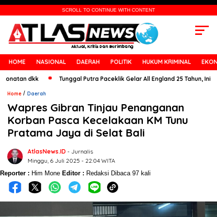
SCROLL TO CONTINUE WITH CONTENT
HOME
NASIONAL
DAERAH
POLITIK
HUKUM KRIMINAL
EKON
tan dkk
Tunggal Putra Paceklik Gelar All England 25 Tahun, Ini Saran 
/
Home
Daerah
Wapres Gibran Tinjau Penanganan
Korban Pasca Kecelakaan KM Tunu
Pratama Jaya di Selat Bali
AtlasNews.ID
- Jurnalis
Minggu, 6 Juli 2025 - 22:04 WITA
Reporter :
Him Mone
Editor :
Redaksi
Dibaca 97 kali