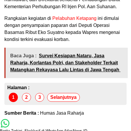
Kementerian Perhubungan RI Irjen Pol. Aan Suhanan.
Rangkaian kegiatan di
Pelabuhan Ketapang
ini dimulai
dengan penyampaian paparan dari Deputi Operasi
Basarnas Ribut Eko Suyatno kepada Wapres mengenai
kondisi terkini evakuasi korban.
Baca Juga :
Survei Kesiapan Nataru, Jasa
Raharja, Korlantas Polri, dan Stakeholder Terkait
Matangkan Rekayasa Lalu Lintas di Jawa Tengah
Halaman :
1
2
3
Selanjutnya
Sumber Berita :
Humas Jasa Raharja
Berita Terkini, Eksklusif di WhatsApp AtlasNews.ID