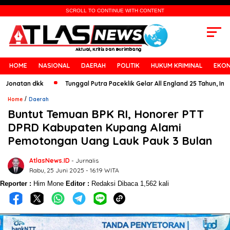
SCROLL TO CONTINUE WITH CONTENT
HOME
NASIONAL
DAERAH
POLITIK
HUKUM KRIMINAL
EKON
tan dkk
Tunggal Putra Paceklik Gelar All England 25 Tahun, Ini Saran 
/
Home
Daerah
Buntut Temuan BPK RI, Honorer PTT
DPRD Kabupaten Kupang Alami
Pemotongan Uang Lauk Pauk 3 Bulan
AtlasNews.ID
- Jurnalis
Rabu, 25 Juni 2025 - 16:19 WITA
Reporter :
Him Mone
Editor :
Redaksi
Dibaca 1,562 kali