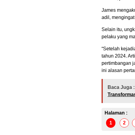
James mengakui
adil, mengingat
Selain itu, ung
pelaku yang ma
“Setelah kejad
tahun 2024. Arti
pertimbangan j
ini alasan perta
Baca Juga :
Transformas
Halaman :
1
2