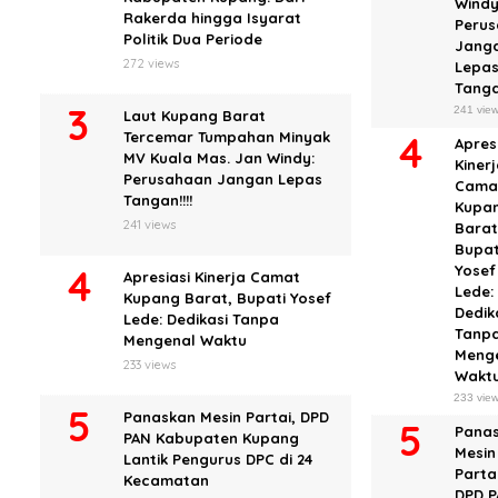
Windy
Rakerda hingga Isyarat
Peru
Politik Dua Periode
Jang
272 views
Lepa
Tangan
241 vie
Laut Kupang Barat
Tercemar Tumpahan Minyak
Apres
MV Kuala Mas. Jan Windy:
Kiner
Perusahaan Jangan Lepas
Cama
Tangan!!!!
Kupa
241 views
Barat
Bupat
Yosef
Apresiasi Kinerja Camat
Lede:
Kupang Barat, Bupati Yosef
Dedik
Lede: Dedikasi Tanpa
Tanp
Mengenal Waktu
Meng
233 views
Wakt
233 vie
Panaskan Mesin Partai, DPD
Pana
PAN Kabupaten Kupang
Mesin
Lantik Pengurus DPC di 24
Partai
Kecamatan
DPD 