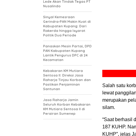
Lede Akan Tindak Tegas PT
Nusalindo
Sinyal Kemesraan
Gerindra-PAN Makin Kuat di
Kabupaten Kupang: Dari
Rakerda hingga Isyarat
Politik Dua Periode
Panaskan Mesin Partai, DPD
PAN Kabupaten Kupang
Lantik Pengurus DPC di 24
Kecamatan
Kebakaran KM Mutiara
Sentosa II: Direksi Jasa
Raharja Tinjau Korban dan
Pastikan Penjaminan
Salah satu ko
Santunan
lewat panggila
merupakan pel
Jasa Raharja Jamin
Seluruh Korban Kebakaran
silam.
KM Mutiara Sentosa II di
Perairan Sumenep
“Saat berhasil 
187 KUHP. Namu
KUHP”, jelas J