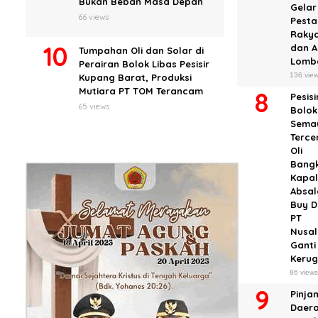
Bukan Beban Masa Depan
Gelar
66 views
Pesta
Raky
dan 
Tumpahan Oli dan Solar di
Lomb
Perairan Bolok Libas Pesisir
136 vie
Kupang Barat, Produksi
Mutiara PT TOM Terancam
Pesisi
65 views
Bolok
Sema
Terc
Oli
Bangk
Kapal
Absa
Buy D
PT
Nusal
Ganti
Keru
86 view
Pinja
Daera