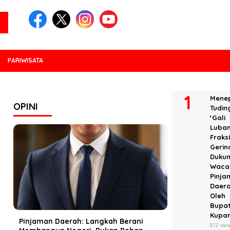
PARIWISATA
POPULER
Menep
OPINI
Tudin
‘Gali
Luban
Fraks
Gerin
Duku
Waca
Pinja
Daer
Oleh
Bupat
Kupa
Pinjaman Daerah: Langkah Berani
372 vie