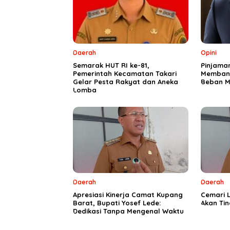
Daerah
Opini
Semarak HUT RI ke-81,
Pinjama
Pemerintah Kecamatan Takari
Membang
Gelar Pesta Rakyat dan Aneka
Beban M
Lomba
Daerah
Daerah
Apresiasi Kinerja Camat Kupang
Cemari L
Barat, Bupati Yosef Lede:
Akan Ti
Dedikasi Tanpa Mengenal Waktu