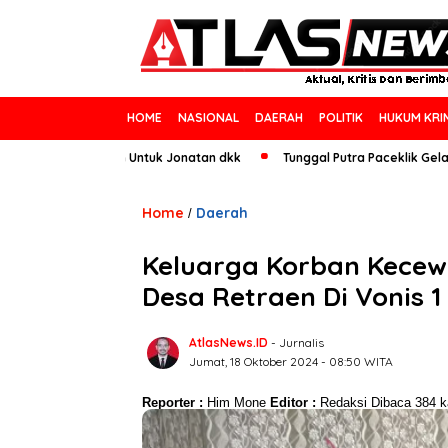
HOME
NASIONAL
DAERAH
POLITIK
HUKUM KRI
n, Ini Saran Untuk Jonatan dkk
Tunggal Putra Paceklik Gelar All Engla
Home
Daerah
/
Keluarga Korban Kecew
Desa Retraen Di Vonis 1
AtlasNews.ID
- Jurnalis
Jumat, 18 Oktober 2024 - 08:50 WITA
Reporter :
Him Mone
Editor :
Redaksi
Dibaca 384 ka