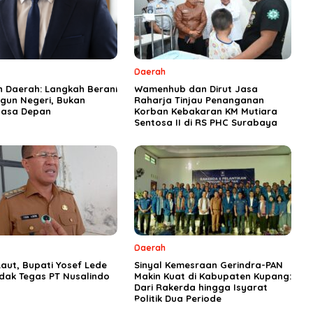
Daerah
n Daerah: Langkah Berani
Wamenhub dan Dirut Jasa
un Negeri, Bukan
Raharja Tinjau Penanganan
asa Depan
Korban Kebakaran KM Mutiara
Sentosa II di RS PHC Surabaya
Daerah
aut, Bupati Yosef Lede
Sinyal Kemesraan Gerindra-PAN
ndak Tegas PT Nusalindo
Makin Kuat di Kabupaten Kupang:
Dari Rakerda hingga Isyarat
Politik Dua Periode