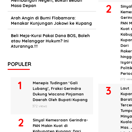
Membangun Negeri, Bukan Beban
Masa Depan
Sinya
Keme
Gerin
Arah Angin di Bumi Flobamora:
Menakar Kunjungan Jokowi ke Kupang
PAN M
Kuat 
Kabu
Beli Meja-Kursi Pakai Dana BOS, Boleh
Kupan
atau Melanggar Hukum? Ini
Dari
Aturannya.!!!
Rake
hingg
Isyar
POPULER
Politi
Perio
272 vie
Menepis Tudingan ‘Gali
Laut
Lubang’, Fraksi Gerindra
Kupa
Dukung Wacana Pinjaman
Bara
Daerah Oleh Bupati Kupang
Terc
372 views
Tump
Miny
Sinyal Kemesraan Gerindra-
Kuala
PAN Makin Kuat di
Mas. 
Kabupaten Kupang: Dari