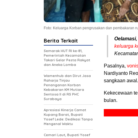
Foto: Keluarga Korban pengrusakan dan pembakaran r
Oelamasi,
Berita Terkait
keluarga k
Semarak HUT RI ke-81,
Kecamatan
Pemerintah Kecamatan
Takari Gelar Pesta Rakyat
dan Aneka Lomba
Pasalnya,
voni
Nardiyanto Reo 
Wamenhub dan Dirut Jasa
sangkaan awal
Raharja Tinjau
Penanganan Korban
Kebakaran KM Mutiara
Kekecewaan ter
Sentosa II di RS PHC
Surabaya
bulan.
Apresiasi Kinerja Camat
Kupang Barat, Bupati
Yosef Lede: Dedikasi Tanpa
Mengenal Waktu
Cemari Laut, Bupati Yosef