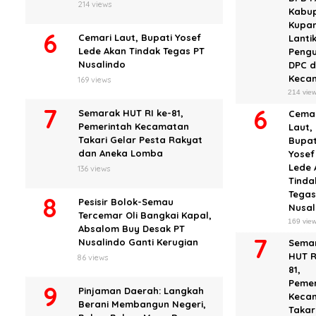
214 views
Kabu
Kupa
Cemari Laut, Bupati Yosef
Lanti
Lede Akan Tindak Tegas PT
Peng
Nusalindo
DPC d
Keca
169 views
214 vie
Semarak HUT RI ke-81,
Cema
Pemerintah Kecamatan
Laut,
Takari Gelar Pesta Rakyat
Bupat
dan Aneka Lomba
Yosef
Lede 
136 views
Tinda
Tegas
Pesisir Bolok-Semau
Nusal
Tercemar Oli Bangkai Kapal,
169 vie
Absalom Buy Desak PT
Nusalindo Ganti Kerugian
Sema
HUT R
86 views
81,
Pemer
Pinjaman Daerah: Langkah
Keca
Berani Membangun Negeri,
Takar