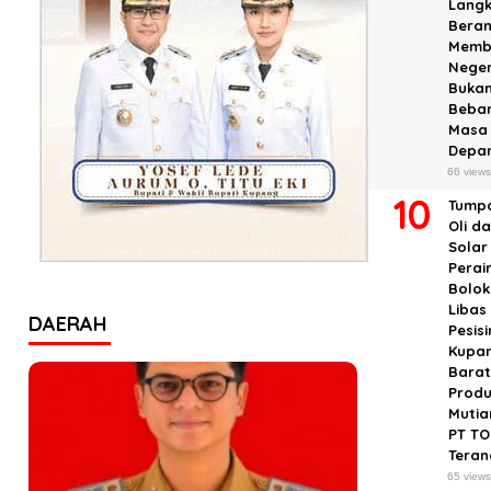
Lang
Beran
Memb
Neger
Buka
Beba
Masa
Depa
66 view
Tump
Oli d
Solar
Perai
Bolok
Libas
DAERAH
Pesisi
Kupa
Barat
Produ
Mutia
PT T
Tera
65 view